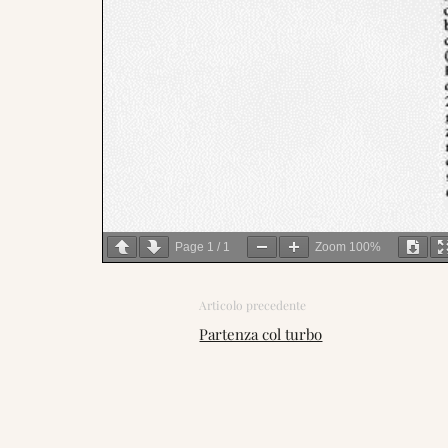
Page
1
/
1
Zoom
100%
Articolo precedente
Partenza col turbo